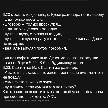
8:20 москва, макдональдс. Куски разговора по телефону.
- ...да только проснулся...
- ...говорю ж, только проснулся...
- ...да, на улице очень холодно.
- ну как откуда, с тузика выводил,
- ну как проснулся сразу и вывел, пока не нассал. Даже
не покормил.
- вначале выгулял потом покормил.
...
- да вот кофе в маке пью. Денег мало, вот потому так.
- а я вообще в 5:59.. В 6 по будильнику встал..
8:33. Все тот же Мак. Все тот же разговор.
- А зачем ты сказала что ждешь меня если думала что я
не поеду?
- сама сказала же, что ждешь.
- ну а зачем, если думала что не приеду?...
Как так можно выносить мозг по такой условной мелочи
при собственных косяках? %\
Posted via email
from
Дневник паранойи